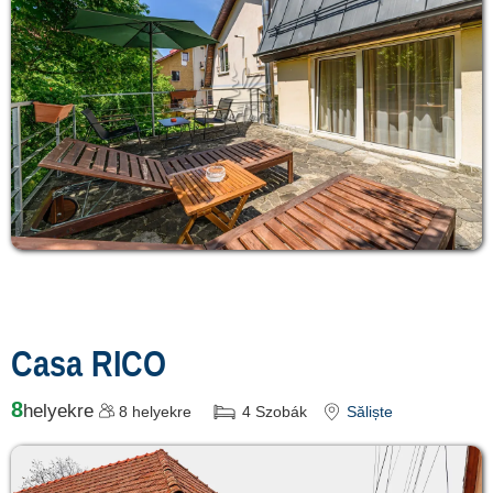
Casa RICO
8
helyekre
8
helyekre
4
Szobák
Săliște