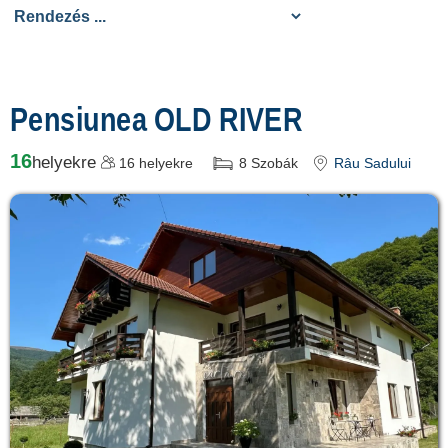
cazare
despre C A R T A ®
termeni și condiții
Pensiunea OLD RIVER
contact
16
helyekre
16
helyekre
8
Szobák
Râu Sadului
login
Összes
Turistalátványosságok
Transilvania »