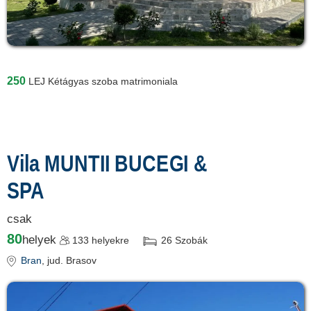
250
LEJ
Kétágyas szoba matrimoniala
Vila MUNTII BUCEGI &
SPA
csak
80
helyek
133
helyekre
26
Szobák
Bran
, jud. Brasov