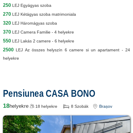
250
LEJ
Egyágyas szoba
270
LEJ
Kétágyas szoba matrimoniala
320
LEJ
Háromágyas szoba
370
LEJ
Camera Familie - 4 helyekre
550
LEJ
Lakás 2 camere - 6 helyekre
2500
LEJ
Az összes helyszín 6 camere si un apartament - 24
helyekre
Pensiunea CASA BONO
18
helyekre
18
helyekre
8
Szobák
Brașov