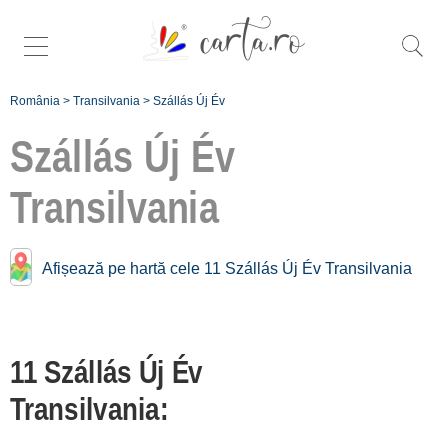
România
>
Transilvania
>
Szállás Új Év
Szállás Új Év
Transilvania
További egyedi Új Év
Transilvania:
Afișează pe hartă cele 11 Szállás Új Év Transilvania
Zona Bistrița [1]
Bran - Moeciu [4]
Județul Brașov [1]
11 Szállás Új Év
Zona Sibiu [5]
Transilvania:
Înscrie o unitate de