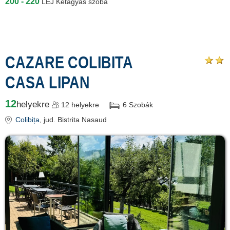
200 - 220
LEJ
Kétágyas szoba
CAZARE COLIBITA
CASA LIPAN
12
helyekre
12
helyekre
6
Szobák
Colibița
, jud. Bistrita Nasaud