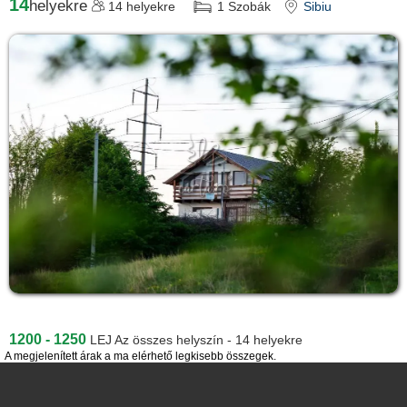
14
helyekre
14
helyekre
1
Szobák
Sibiu
1200 - 1250
LEJ
Az összes helyszín - 14 helyekre
A megjelenített árak a ma elérhető legkisebb összegek.