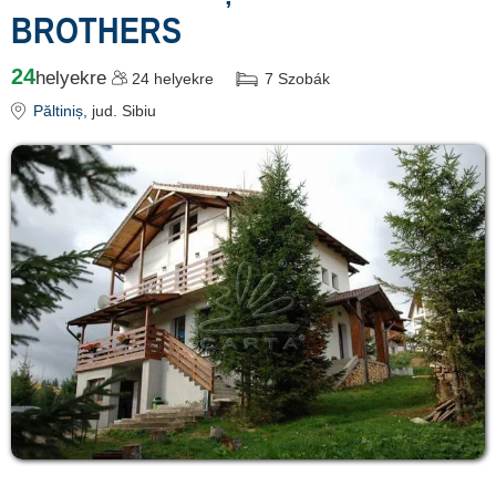
BROTHERS
24
helyekre
24
helyekre
7
Szobák
Păltiniș
, jud. Sibiu