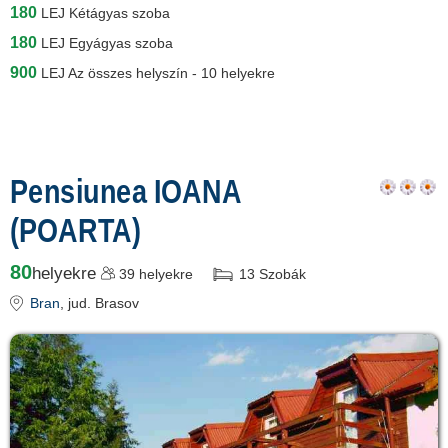
180
LEJ
Kétágyas szoba
180
LEJ
Egyágyas szoba
900
LEJ
Az összes helyszín - 10 helyekre
Pensiunea IOANA
(POARTA)
80
helyekre
39
helyekre
13
Szobák
Bran
, jud. Brasov