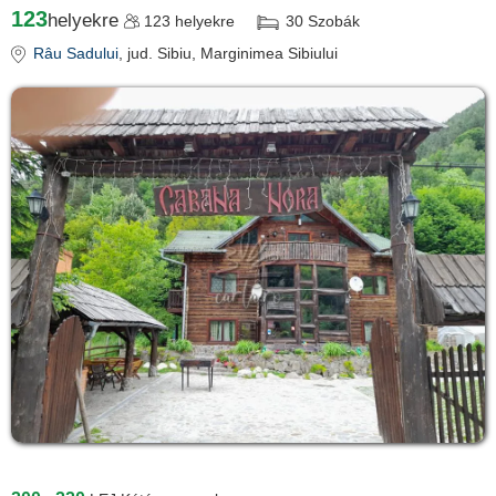
123
helyekre
123
helyekre
30
Szobák
Râu Sadului
, jud. Sibiu, Marginimea Sibiului