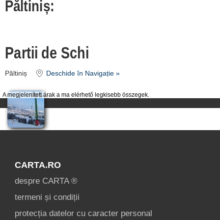
Păltiniș:
despre C A R T A ®
termeni și condiții
contact
Partii de Schi
login
Păltiniș
Deschide în Navigație »
A megjelenített árak a ma elérhető legkisebb összegek.
CARTA.RO
despre CARTA ®
termeni și condiții
protecția datelor cu caracter personal