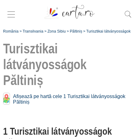
România
>
Transilvania
>
Zona Sibiu
>
Păltiniș
>
Turisztikai látványosságok
Turisztikai
látványosságok
Turisztikai látványosságok
közelében
Păltiniș:
Păltiniș
Sibiu
Afișează pe hartă cele 1 Turisztikai látványosságok
[5 offers hogy 21.7 km]
Păltiniș
Înscrie o unitate de
cazare
1 Turisztikai látványosságok