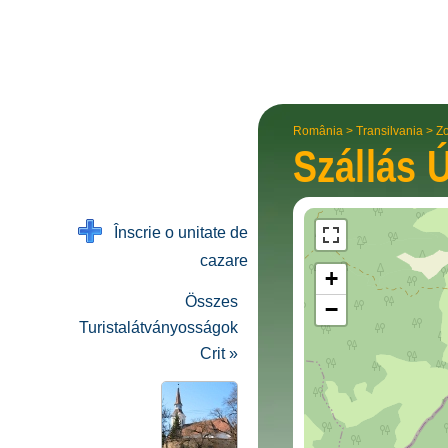
România
>
Transilvania
>
Zo
Szállás 
Înscrie o unitate de
cazare
+
Összes
−
Turistalátványosságok
Crit »