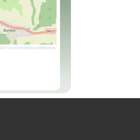
ta ©
OpenStreetMap
contributors