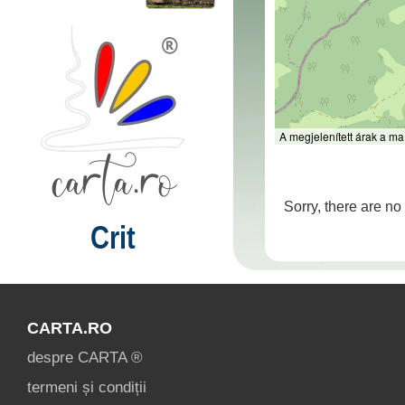
A megjelenített árak a ma
Sorry, there are no 
Crit
CARTA.RO
despre CARTA ®
termeni și condiții