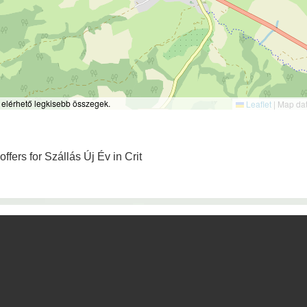
 elérhető legkisebb összegek.
Leaflet
|
Map da
offers for Szállás Új Év in Crit