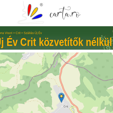
na Viscri
>
Crit
>
Szállás Új Év
Új Év
Crit
közvetítők nélkül