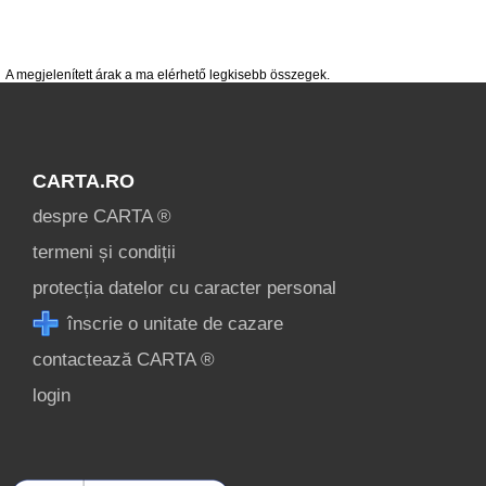
condiții
contact
login
A megjelenített árak a ma elérhető legkisebb összegek.
CARTA.RO
despre CARTA ®
termeni și condiții
protecția datelor cu caracter personal
înscrie o unitate de cazare
contactează CARTA ®
login