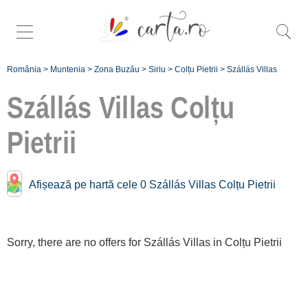
România
>
Muntenia
>
Zona Buzău
>
Siriu
>
Colțu Pietrii
>
Szállás Villas
Szállás Villas
Colțu
Pietrii
Înscrie
Afișează pe hartă cele 0 Szállás Villas Colțu Pietrii
o unitate de
cazare
Sorry, there are no offers for Szállás Villas in Colțu Pietrii
despre C A
R T A ®
termeni și