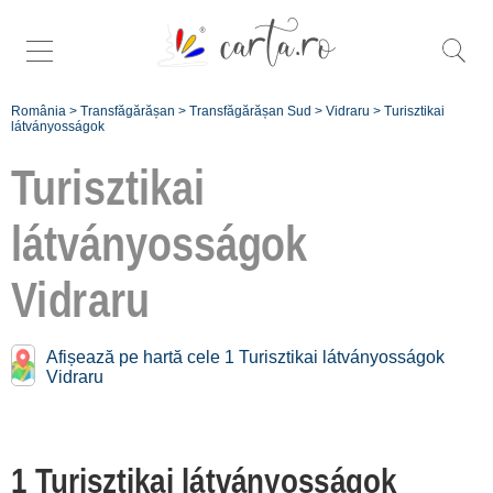
România
>
Transfăgărășan
>
Transfăgărășan Sud
>
Vidraru
>
Turisztikai
látványosságok
Turisztikai
látványosságok
Înscrie
Vidraru
o unitate de
cazare
Afișează pe hartă cele 1 Turisztikai látványosságok
Vidraru
despre C A
R T A ®
termeni și
1 Turisztikai látványosságok