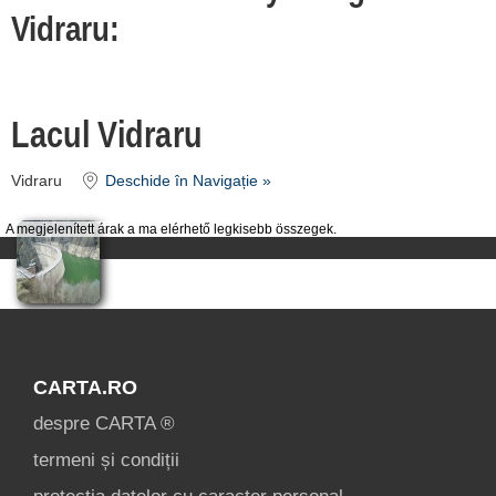
condiții
Vidraru:
contact
login
Lacul Vidraru
Vidraru
Deschide în Navigație »
A megjelenített árak a ma elérhető legkisebb összegek.
CARTA.RO
despre CARTA ®
termeni și condiții