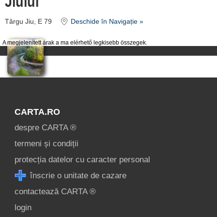
Jiului
Târgu Jiu, E 79
Deschide în Navigație »
A megjelenített árak a ma elérhető legkisebb összegek.
CARTA.RO
despre CARTA ®
termeni și condiții
protecția datelor cu caracter personal
înscrie o unitate de cazare
contactează CARTA ®
login