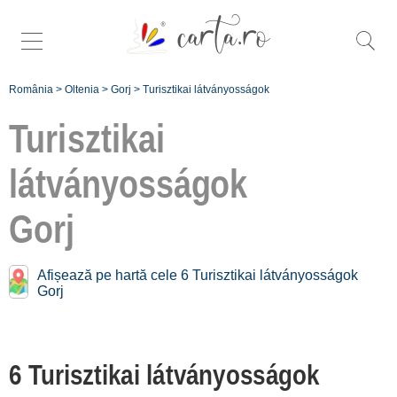
România
>
Oltenia
>
Gorj
>
Turisztikai látványosságok
Turisztikai
látványosságok
További egyedi
turisztikai
Gorj
látványosságok
Gorj:
Afișează pe hartă cele 6 Turisztikai látványosságok
Gorj
Tismana [1]
Târgu Jiu [5]
6 Turisztikai látványosságok
Înscrie o