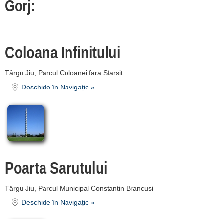
Gorj:
unitate de
cazare
Coloana Infinitului
despre C A R T
A ®
Târgu Jiu, Parcul Coloanei fara Sfarsit
termeni și
Deschide în Navigație »
condiții
contact
login
Poarta Sarutului
Târgu Jiu, Parcul Municipal Constantin Brancusi
Deschide în Navigație »