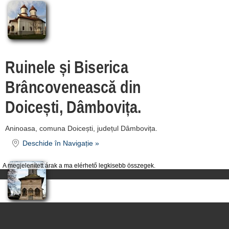
termeni și condiții
contact
login
Ruinele și Biserica
Brâncovenească din
Doicești, Dâmbovița.
Aninoasa, comuna Doicești, județul Dâmbovița.
Deschide în Navigație »
A megjelenített árak a ma elérhető legkisebb összegek.