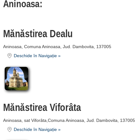
Aninoasa:
Orașul Hunedoara
[1 offers hogy 51.6 km]
Geoagiu-Bai
Mănăstirea Dealu
[4 offers hogy 60.6 km]
Aninoasa, Comuna Aninoasa, Jud. Dambovita, 137005
Deva
Deschide în Navigație »
[1 offers hogy 61.6 km]
Țara Hațegului [7
Turisztikai
látványosságok]
Mănăstirea Viforâta
Înscrie o unitate de
cazare
Aninoasa, sat Viforâta,Comuna Aninoasa, Jud. Dambovita, 137005
Deschide în Navigație »
despre C A R T A ®