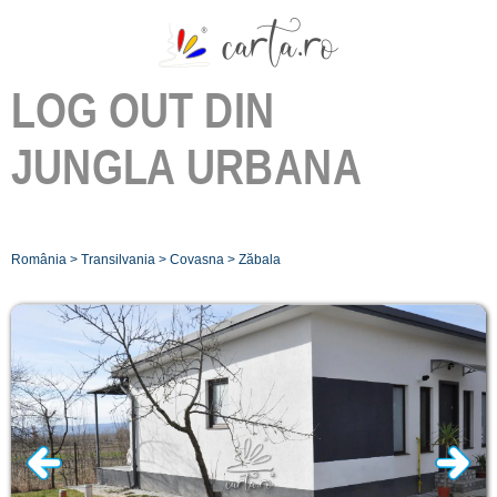
LOG OUT DIN
JUNGLA URBANA
România
>
Transilvania
>
Covasna
>
Zăbala