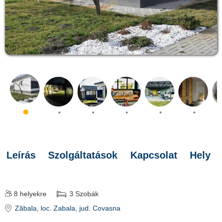
Leírás
Szolgáltatások
Kapcsolat
Hely
8
helyekre
3
Szobák
Zăbala
, loc. Zabala
, jud. Covasna