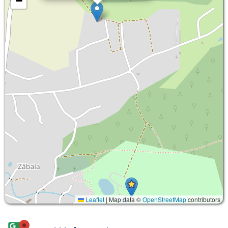
−
Leaflet
|
Map data ©
OpenStreetMap
contributors