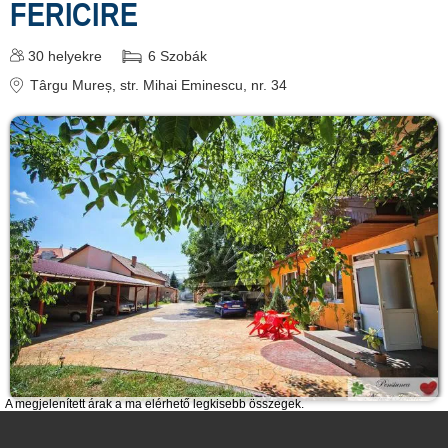
FERICIRE
30
helyekre
6
Szobák
Târgu Mureș
, str. Mihai Eminescu, nr. 34
A megjelenített árak a ma elérhető legkisebb összegek.