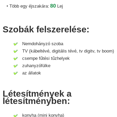
80
• Több egy éjszakára:
Lej
Szobák felszerelése:
Nemdohányzó szoba
TV (kábeltévé, digitális tévé, tv digitv, tv boom)
csempe fűtési tűzhelyek
zuhanyzófülke
az állatok
Létesítmények a
létesítményben:
konyha (mini konyha)