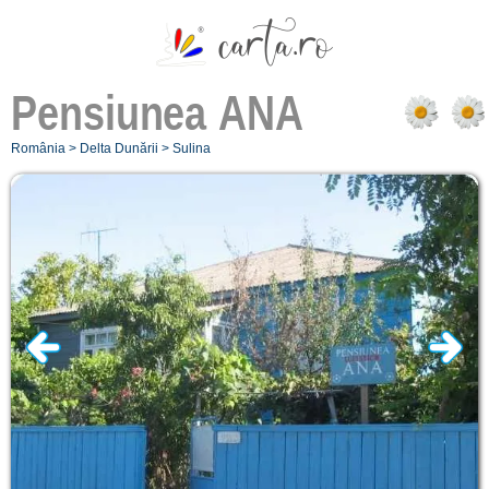
Pensiunea
ANA
România
>
Delta Dunării
>
Sulina