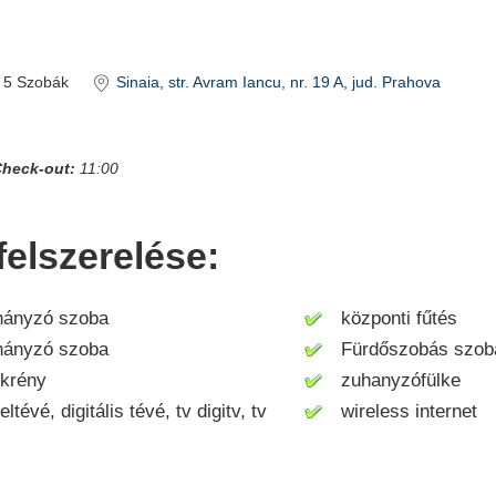
5
Szobák
Sinaia
, str. Avram Iancu, nr. 19 A
, jud. Prahova
heck-out:
11:00
elszerelése:
nyzó szoba
központi fűtés
nyzó szoba
Fürdőszobás szob
krény
zuhanyzófülke
évé, digitális tévé, tv digitv, tv
wireless internet