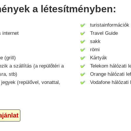
mények a létesítményben:
turistainformációk
internet
Travel Guide
sakk
römi
(grill)
Kártyák
ik a szállítás (a repülőtéri a
Telekom hálózati le
ra, stb)
Orange hálózati lef
jegyek (repülővel, vonattal,
Vodafone hálózati l
jánlat