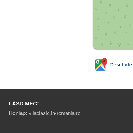
Deschide 
LÁSD MÉG:
Honlap:
vilaclasic.in-romania.ro