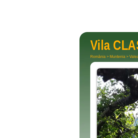
Vila
CLA
România
>
Muntenia
>
Vale