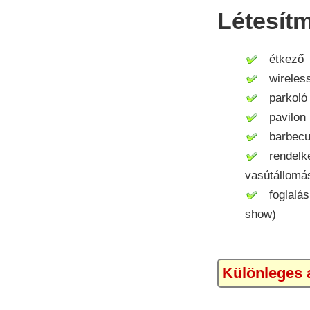
Létesít
étkező
wireless 
parkoló
pavilon
barbecue 
rendelkez
vasútállomás
foglalás 
show)
Különleges a