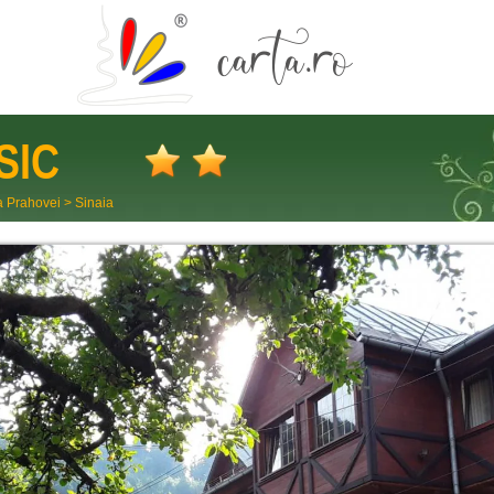
SIC
a Prahovei
>
Sinaia