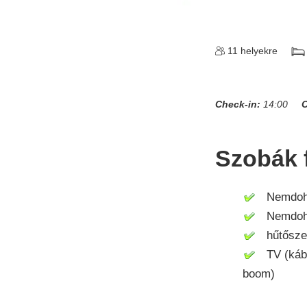
11
helyekre
Check-in:
14:00
C
Szobák f
Nemdohá
Nemdohá
hűtősze
TV (kábelt
boom)