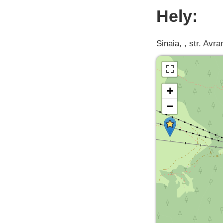
Hely:
Sinaia, , str. Avr
+
−