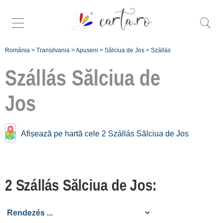
România
>
Transilvania
>
Apuseni
>
Sălciua de Jos
>
Szállás
Szállás
Sălciua de
Jos
Szállás közelében
Sălciua de Jos:
Afișează pe hartă cele 2 Szállás Sălciua de Jos
Ocoliș
[1 offers hogy 9.2 km]
Muntele Rece
2 Szállás Sălciua de Jos:
[2 offers hogy 31.1 km]
Vadul Moților
[2 offers hogy 35.6 km]