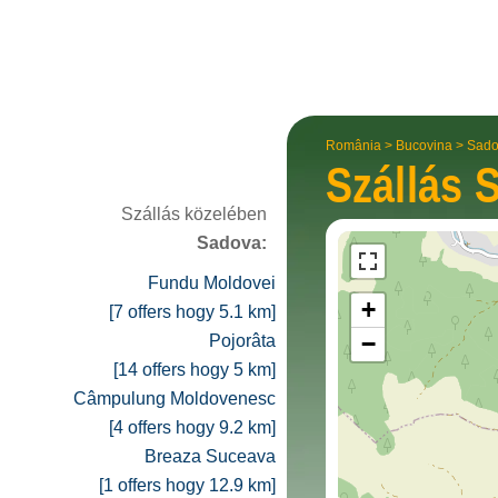
România
>
Bucovina
>
Sado
Szállás
S
Szállás közelében
Sadova:
Fundu Moldovei
+
[7 offers hogy 5.1 km]
−
Pojorâta
[14 offers hogy 5 km]
Câmpulung Moldovenesc
[4 offers hogy 9.2 km]
Breaza Suceava
[1 offers hogy 12.9 km]