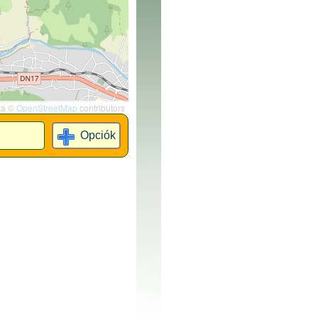
ta ©
OpenStreetMap
contributors
Opciók