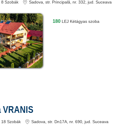
8
Szobák
Sadova
, str. Principală, nr. 332
, jud. Suceava
180
LEJ
Kétágyas szoba
a VRANIS
18
Szobák
Sadova
, str. Dn17A, nr. 690
, jud. Suceava