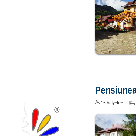
Pensiune
16
helyekre