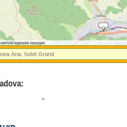
 elérhető legkisebb összegek.
Leaflet
|
Map da
Sadova: