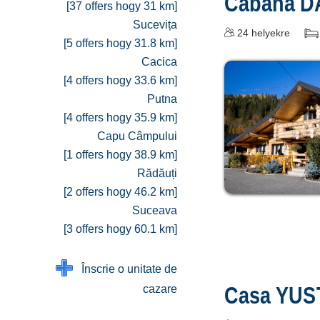
Cabana D
[37 offers hogy 31 km]
Sucevița
24
helyekre
[5 offers hogy 31.8 km]
Cacica
[4 offers hogy 33.6 km]
Putna
[4 offers hogy 35.9 km]
Capu Câmpului
[1 offers hogy 38.9 km]
Rădăuți
[2 offers hogy 46.2 km]
Suceava
[3 offers hogy 60.1 km]
Înscrie o unitate de
Casa YUS
cazare