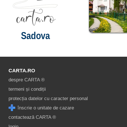
Sadova
CARTA.RO
despre CARTA ®
termeni și condiții
protecția datelor cu caracter personal
înscrie o unitate de cazare
contactează CARTA ®
login