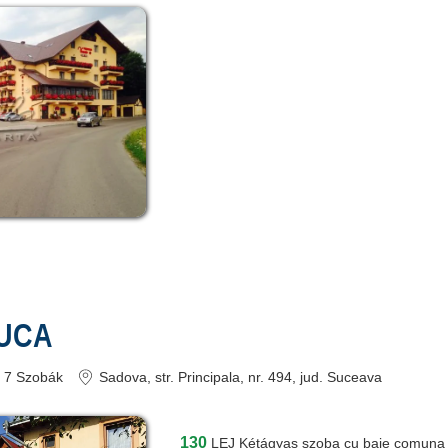
NUCA
7
Szobák
Sadova
, str. Principala, nr. 494
, jud. Suceava
130
LEJ
Kétágyas szoba cu baie comuna