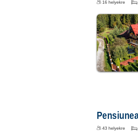
16
helyekre
Pensiune
43
helyekre