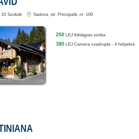
AVID
10
Szobák
Sadova
, str. Principală, nr. 100
250
LEJ
Kétágyas szoba
380
LEJ
Camera cvadrupla - 4 helyekre
TINIANA