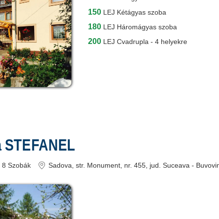
150
LEJ
Kétágyas szoba
180
LEJ
Háromágyas szoba
200
LEJ
Cvadrupla - 4 helyekre
a STEFANEL
8
Szobák
Sadova
, str. Monument, nr. 455
, jud. Suceava - Buvovi