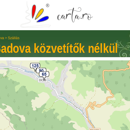
va
>
Szállás
adova
közvetítők nélkül