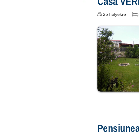
Casa VE
25
helyekre
Pensiunea