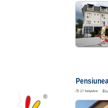
Pensiune
17
helyekre