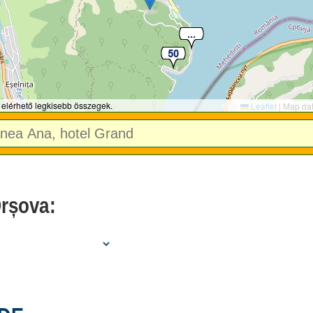
 elérhető legkisebb összegek.
Leaflet
|
Map da
Orșova: