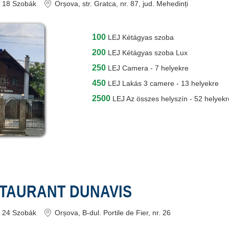
18
Szobák
Orșova
, str. Gratca, nr. 87
, jud. Mehedinți
100
LEJ
Kétágyas szoba
200
LEJ
Kétágyas szoba Lux
250
LEJ
Camera - 7 helyekre
450
LEJ
Lakás 3 camere - 13 helyekre
2500
LEJ
Az összes helyszín - 52 helyekr
STAURANT DUNAVIS
24
Szobák
Orșova
, B-dul. Portile de Fier, nr. 26