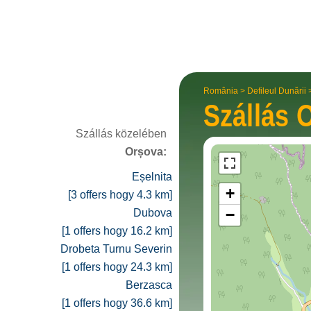
România
>
Defileul Dunării
Szállás
O
Szállás közelében
Orșova:
Eșelnita
+
[3 offers hogy 4.3 km]
−
Dubova
[1 offers hogy 16.2 km]
Drobeta Turnu Severin
[1 offers hogy 24.3 km]
Berzasca
[1 offers hogy 36.6 km]