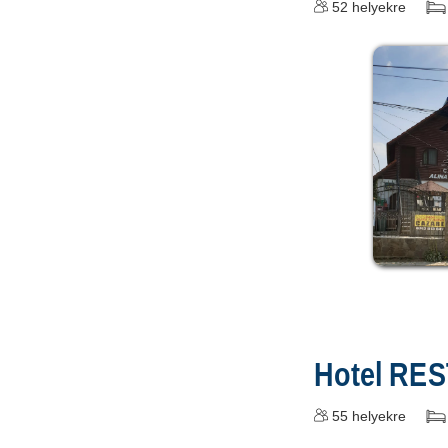
52
helyekre
Hotel RE
55
helyekre