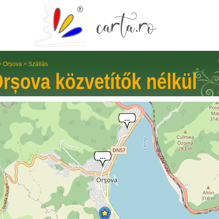
>
Orșova
>
Szállás
rșova
közvetítők nélkül