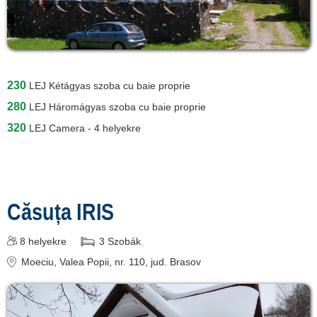
230
LEJ
Kétágyas szoba cu baie proprie
280
LEJ
Háromágyas szoba cu baie proprie
320
LEJ
Camera - 4 helyekre
Căsuța IRIS
8
helyekre
3
Szobák
Moeciu
, Valea Popii, nr. 110
, jud. Brasov