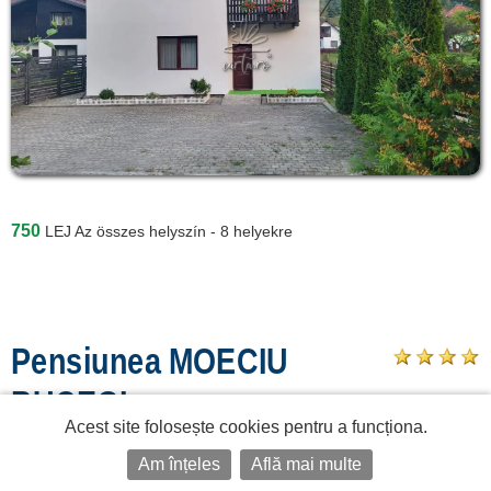
750
LEJ
Az összes helyszín - 8 helyekre
Pensiunea MOECIU
BUCEGI
Acest site folosește cookies pentru a funcționa.
16
helyekre
8
Szobák
Am înțeles
Află mai multe
Moeciu
, Moeciu de Jos, Drumu Mic, nr. 379 A
, jud. Brasov