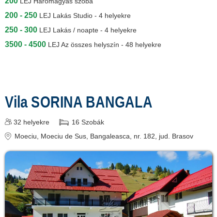
200
LEJ
Háromágyas szoba
200 - 250
LEJ
Lakás Studio - 4 helyekre
250 - 300
LEJ
Lakás / noapte - 4 helyekre
3500 - 4500
LEJ
Az összes helyszín - 48 helyekre
Vila SORINA BANGALA
32
helyekre
16
Szobák
Moeciu
, Moeciu de Sus, Bangaleasca, nr. 182
, jud. Brasov