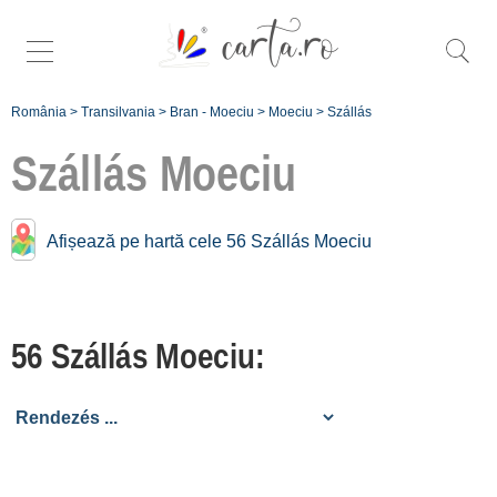
România
>
Transilvania
>
Bran - Moeciu
>
Moeciu
>
Szállás
Szállás
Moeciu
Szállás közelében
Moeciu:
Afișează pe hartă cele 56 Szállás Moeciu
Bran [39 offers hogy 5.1 km]
Fundata
56 Szállás Moeciu:
[3 offers hogy 5.4 km]
Șirnea
[2 offers hogy 5.8 km]
Dâmbovicioara
[4 offers hogy 8.7 km]