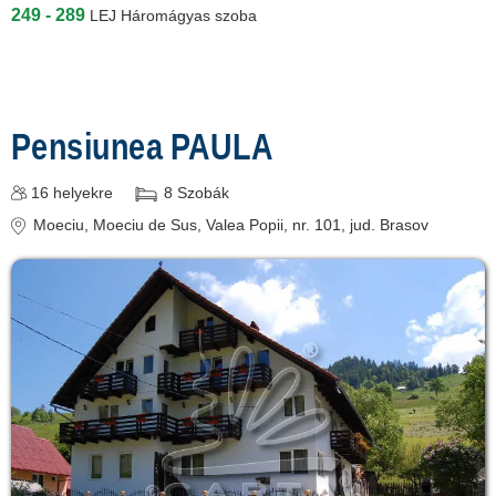
249 - 289
LEJ
Háromágyas szoba
Pensiunea PAULA
16
helyekre
8
Szobák
Moeciu
, Moeciu de Sus, Valea Popii, nr. 101
, jud. Brasov