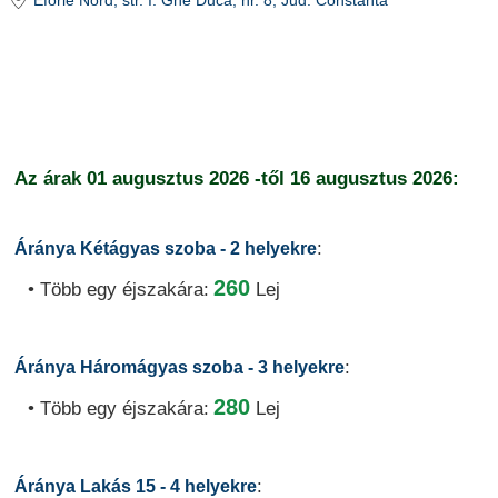
Eforie Nord
, str. I. Ghe Duca, nr. 8
, Jud. Constanta
Az árak
01 augusztus 2026
-től
16 augusztus 2026:
:
Áránya Kétágyas szoba - 2 helyekre
260
• Több egy éjszakára:
Lej
:
Áránya Háromágyas szoba - 3 helyekre
280
• Több egy éjszakára:
Lej
:
Áránya Lakás 15 - 4 helyekre