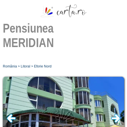
Pensiunea
MERIDIAN
România
>
Litoral
>
Eforie Nord