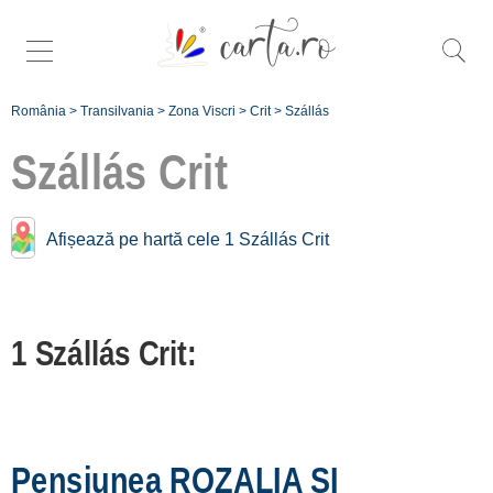
România
>
Transilvania
>
Zona Viscri
>
Crit
>
Szállás
Szállás
Crit
Afișează pe hartă cele 1 Szállás Crit
Înscrie o unitate de
cazare
1 Szállás Crit:
despre C A R T A ®
termeni și condiții
contact
login
Pensiunea ROZALIA SI