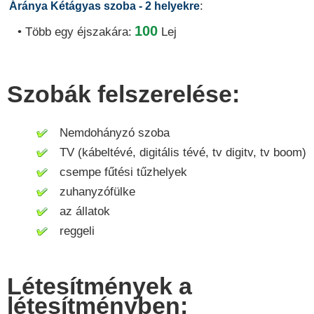
:
Áránya Kétágyas szoba - 2 helyekre
100
• Több egy éjszakára:
Lej
Szobák felszerelése:
Nemdohányzó szoba
TV (kábeltévé, digitális tévé, tv digitv, tv boom)
csempe fűtési tűzhelyek
zuhanyzófülke
az állatok
reggeli
Létesítmények a
létesítményben: