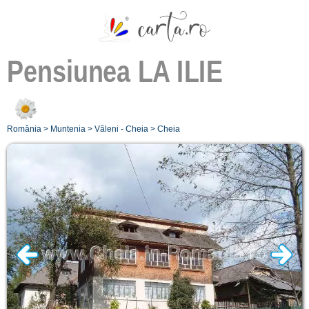
Pensiunea
LA ILIE
România
>
Muntenia
>
Văleni - Cheia
>
Cheia