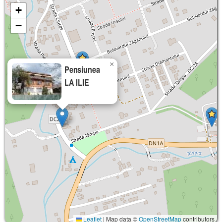
+
−
×
Pensiunea
LA ILIE
Leaflet
|
Map data ©
OpenStreetMap
contributors