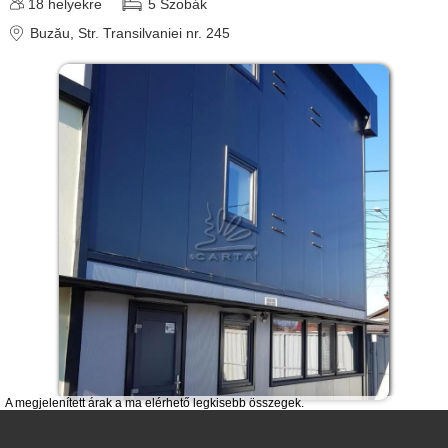
18
helyekre
5
Szobák
Buzău
, Str. Transilvaniei nr. 245
A megjelenített árak a ma elérhető legkisebb összegek.