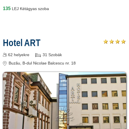
135
LEJ
Kétágyas szoba
Hotel ART
62
helyekre
31
Szobák
Buzău
, B-dul Nicolae Balcescu nr. 18