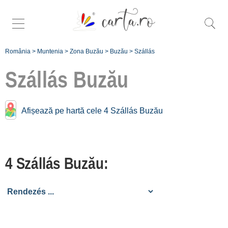
România
>
Muntenia
>
Zona Buzău
>
Buzău
>
Szállás
Szállás
Buzău
Szállás közelében
Buzău:
Afișează pe hartă cele 4 Szállás Buzău
Râmnicu Sărat
[1 offers hogy 31.8 km]
4 Szállás Buzău:
Cislău
[1 offers hogy 35.6 km]
Valea Lupului
[1 offers hogy 43.9 km]
Chiojdu