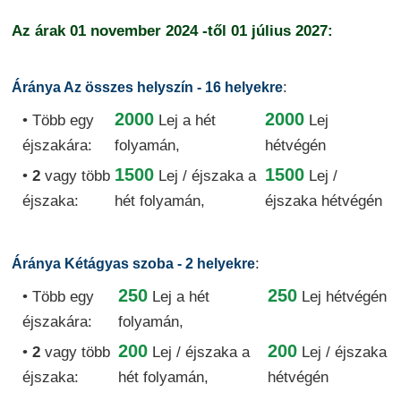
Az árak
01 november 2024
-től
01 július 2027:
:
Áránya Az összes helyszín - 16 helyekre
2000
2000
• Több egy
Lej
a hét
Lej
éjszakára:
folyamán,
hétvégén
1500
1500
•
2
vagy több
Lej / éjszaka
a
Lej /
éjszaka:
hét folyamán,
éjszaka hétvégén
:
Áránya Kétágyas szoba - 2 helyekre
250
250
• Több egy
Lej
a hét
Lej hétvégén
éjszakára:
folyamán,
200
200
•
2
vagy több
Lej / éjszaka
a
Lej / éjszaka
éjszaka:
hét folyamán,
hétvégén