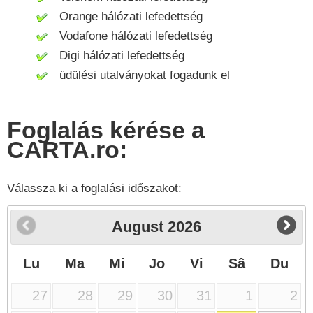
Orange hálózati lefedettség
Vodafone hálózati lefedettség
Digi hálózati lefedettség
üdülési utalványokat fogadunk el
Foglalás kérése a
CARTA.ro:
Válassza ki a foglalási időszakot:
August
2026
Lu
Ma
Mi
Jo
Vi
Sâ
Du
27
28
29
30
31
1
2