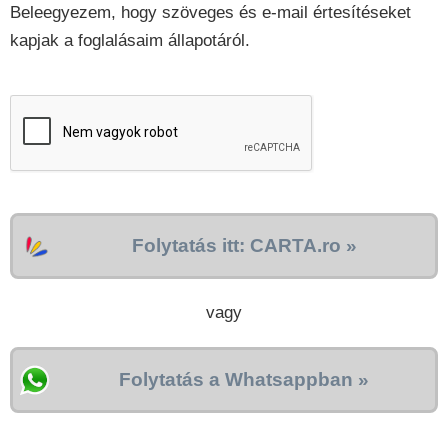
Beleegyezem, hogy szöveges és e-mail értesítéseket
kapjak a foglalásaim állapotáról.
Folytatás itt: CARTA.ro »
vagy
Folytatás a Whatsappban »