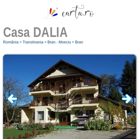
Casa
DALIA
România
>
Transilvania
>
Bran - Moeciu
>
Bran