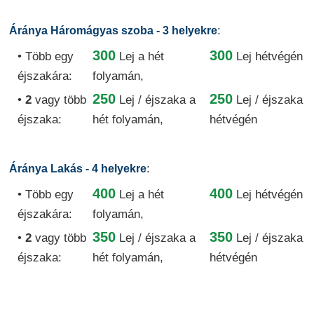
:
Áránya Háromágyas szoba - 3 helyekre
300
300
• Több egy
Lej
a hét
Lej hétvégén
éjszakára:
folyamán,
250
250
•
2
vagy több
Lej / éjszaka
a
Lej / éjszaka
éjszaka:
hét folyamán,
hétvégén
:
Áránya Lakás - 4 helyekre
400
400
• Több egy
Lej
a hét
Lej hétvégén
éjszakára:
folyamán,
350
350
•
2
vagy több
Lej / éjszaka
a
Lej / éjszaka
éjszaka:
hét folyamán,
hétvégén