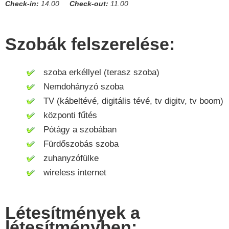
Check-in:
14.00
Check-out:
11.00
Szobák felszerelése:
szoba erkéllyel (terasz szoba)
Nemdohányzó szoba
TV (kábeltévé, digitális tévé, tv digitv, tv boom)
központi fűtés
Pótágy a szobában
Fürdőszobás szoba
zuhanyzófülke
wireless internet
Létesítmények a
létesítményben: