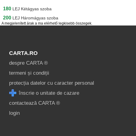
180
LEJ
Kétágyas szoba
200
LEJ
Háromágyas szoba
A megjelenített árak a ma elérhető legkisebb összegek.
CARTA.RO
despre CARTA ®
termeni și condiții
protecția datelor cu caracter personal
înscrie o unitate de cazare
contactează CARTA ®
login