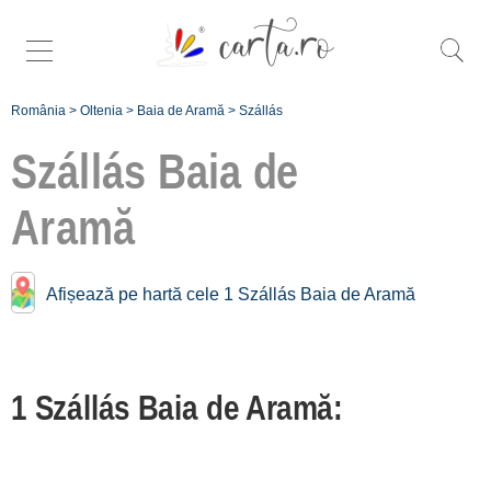
România
>
Oltenia
>
Baia de Aramă
>
Szállás
Szállás
Baia de
Aramă
Szállás közelében
Baia de Aramă:
Afișează pe hartă cele 1 Szállás Baia de Aramă
Ponoarele
[1 offers hogy 4.4 km]
Gorj [14 offers hogy 36.2 km]
1 Szállás Baia de Aramă:
Transalpina Sud
[12 offers hogy 74.6 km]
Beharca