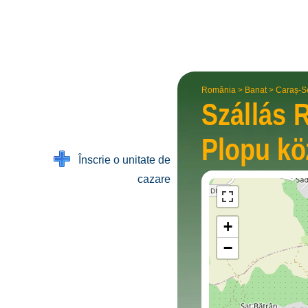
România
>
Banat
>
Caraș-S
Szállás 
Plopu
kö
Înscrie o unitate de
cazare
+
−