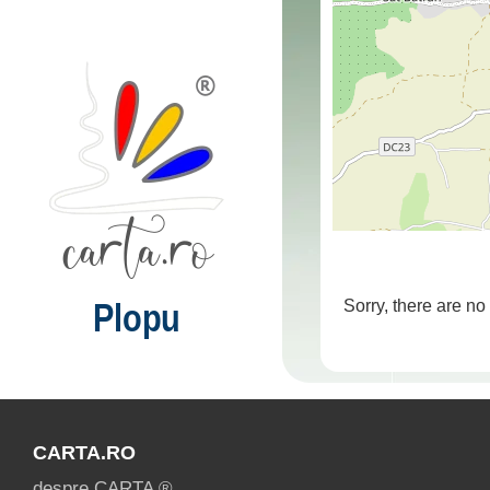
Plopu
Sorry, there are no
CARTA.RO
despre CARTA ®