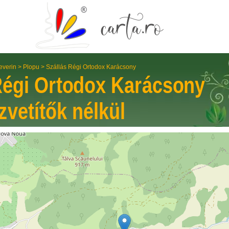
everin
>
Plopu
>
Szállás Régi Ortodox Karácsony
Régi Ortodox Karácsony
zvetítők nélkül