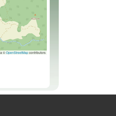
ta ©
OpenStreetMap
contributors