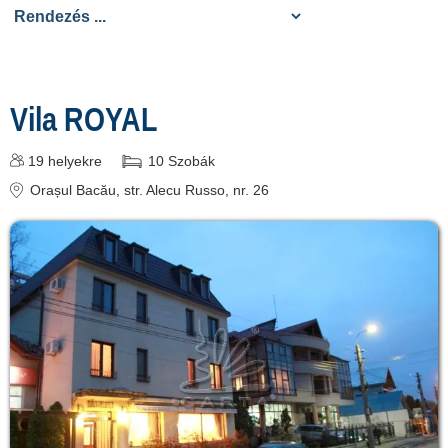
cazare
despre C A R T A ®
termeni și condiții
Vila ROYAL
contact
19
helyekre
10
Szobák
login
Orașul Bacău
, str. Alecu Russo, nr. 26