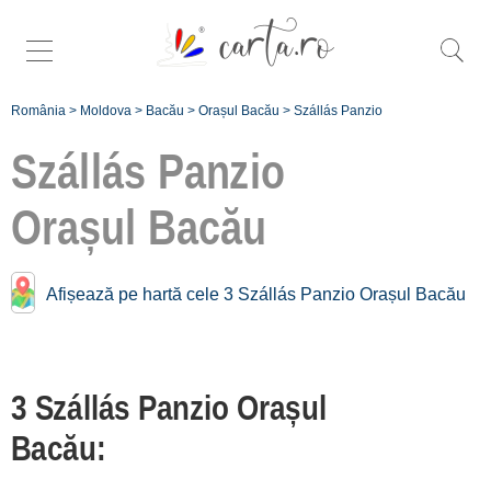
România
>
Moldova
>
Bacău
>
Orașul Bacău
>
Szállás Panzio
Szállás Panzio
Orașul Bacău
Panzio közelében
Orașul Bacău:
Afișează pe hartă cele 3 Szállás Panzio Orașul Bacău
Târgu Ocna
[2 offers hogy 39.6 km]
Slănic Moldova
3 Szállás Panzio Orașul
[13 offers hogy 49.6 km]
Bacău:
Înscrie o unitate de