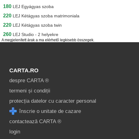
180
LEJ
Egyágyas szoba
220
LEJ
Kétágyas szoba matrimoniala
220
LEJ
Kétágyas szoba twin
260
LEJ
Studio - 2 helyekre
A megjelenített árak a ma elérhető legkisebb összegek.
CARTA.RO
despre CARTA ®
termeni și condiții
protecția datelor cu caracter personal
înscrie o unitate de cazare
contactează CARTA ®
login