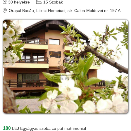
30
helyekre
15
Szobák
Orașul Bacău
, Lilieci-Hemeiusi, str. Calea Moldovei nr. 197 A
180
LEJ
Egyágyas szoba cu pat matrimonial