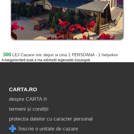
300
LEJ
Cazare mic dejun si cina 1 PERSOANA - 1 helyekre
A megjelenített árak a ma elérhető legkisebb összegek.
CARTA.RO
despre CARTA ®
termeni și condiții
protecția datelor cu caracter personal
înscrie o unitate de cazare