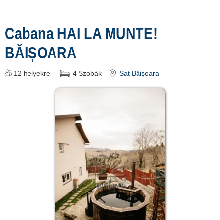
Cabana HAI LA MUNTE!
BĂIȘOARA
12
helyekre
4
Szobák
Sat Băișoara