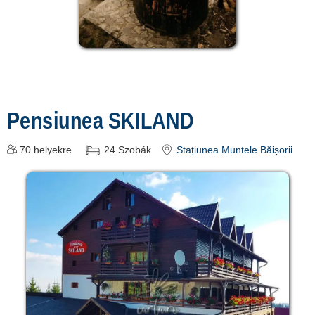
Pensiunea SKILAND
70
helyekre
24
Szobák
Stațiunea Muntele Băișorii