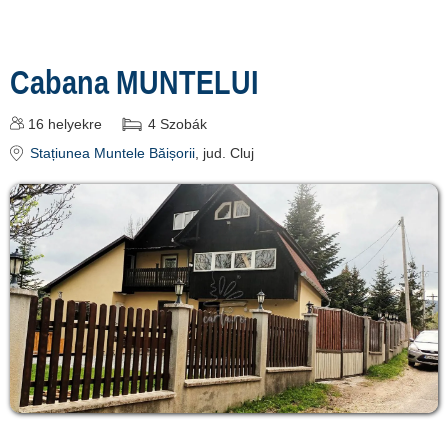
Înscrie o
Cabana MUNTELUI
unitate de
cazare
16
helyekre
4
Szobák
Stațiunea Muntele Băișorii
, jud. Cluj
despre C A R T
A ®
termeni și
condiții
contact
login