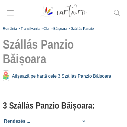
România
>
Transilvania
>
Cluj
>
Băișoara
>
Szállás Panzio
Szállás Panzio
Băișoara
További egyedi
panzio
Afișează pe hartă cele 3 Szállás Panzio Băișoara
Băișoara:
Sat Băișoara
[1]
3 Szállás Panzio Băișoara:
Stațiunea
Muntele
Băișorii [2]