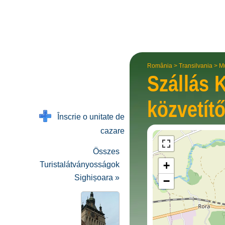
România
>
Transilvania
>
M
Szállás
közvetítő
Înscrie o unitate de
cazare
Összes
+
Turistalátványosságok
Sighișoara »
−