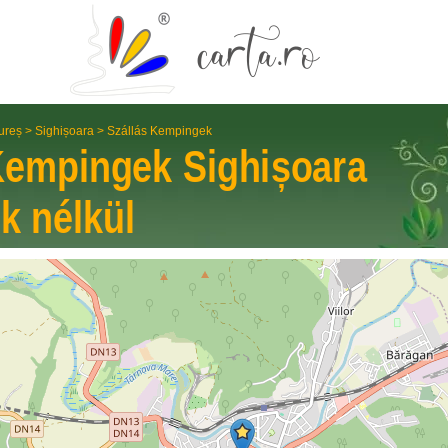
ureș
>
Sighișoara
>
Szállás Kempingek
 Kempingek
Sighișoara
k nélkül