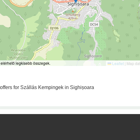
 elérhető legkisebb összegek.
Leaflet
|
Map da
 offers for Szállás Kempingek in Sighișoara