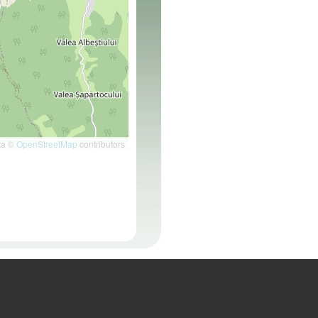
ta ©
OpenStreetMap
contributors