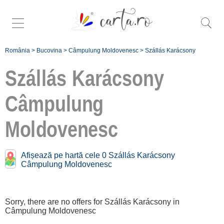
România
>
Bucovina
>
Câmpulung Moldovenesc
>
Szállás Karácsony
Szállás Karácsony
Câmpulung
Karácsony közelében
Câmpulung Moldovenesc:
Moldovenesc
Pojorâta
Afișează pe hartă cele 0 Szállás Karácsony
[2 offers hogy 9.1 km]
Câmpulung Moldovenesc
Gura Humorului
[2 offers hogy 23.6 km]
Sorry, there are no offers for Szállás Karácsony in
Câmpulung Moldovenesc
Înscrie o unitate de