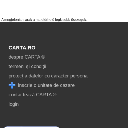
cazare
despre C A R T A ®
A megjelenített árak a ma elérhető legkisebb összegek.
termeni și condiții
contact
CARTA.RO
login
despre CARTA ®
Összes
termeni și condiții
Turistalátványosságok
protecția datelor cu caracter personal
Câmpulung Moldovenesc »
înscrie o unitate de cazare
contactează CARTA ®
login