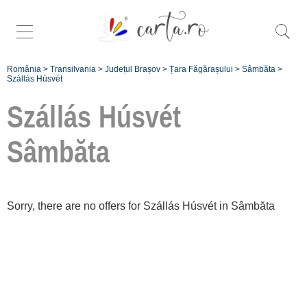
România
>
Transilvania
>
Județul Brașov
>
Țara Făgărașului
>
Sâmbăta
>
Szállás Húsvét
Szállás Húsvét
Sâmbăta
Înscrie o unitate de
cazare
Sorry, there are no offers for Szállás Húsvét in Sâmbăta
despre C A R T A ®
termeni și condiții
contact
login