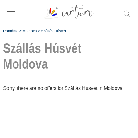
România
>
Moldova
>
Szállás Húsvét
Szállás Húsvét
Moldova
Înscrie o unitate de
cazare
Sorry, there are no offers for Szállás Húsvét in Moldova
despre C A R T A ®
termeni și condiții
contact
login