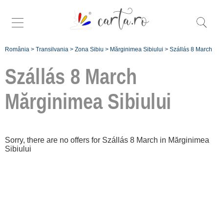
România
>
Transilvania
>
Zona Sibiu
>
Mărginimea Sibiului
>
Szállás 8 March
Szállás 8 March
Mărginimea Sibiului
Înscrie
o unitate de
Sorry, there are no offers for Szállás 8 March in Mărginimea
Sibiului
cazare
despre C A
R T A ®
termeni și