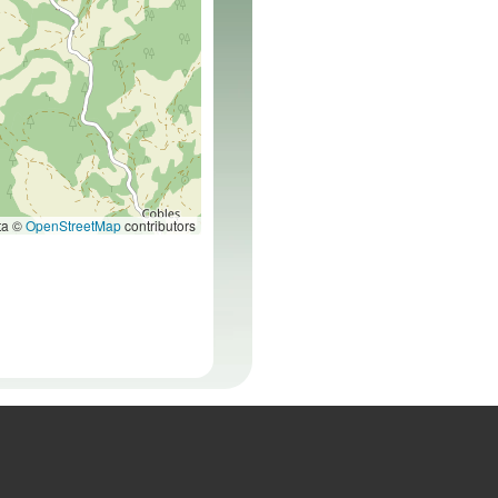
ta ©
OpenStreetMap
contributors