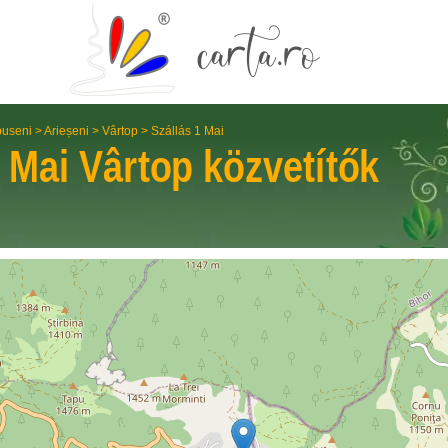
useni
>
Arieșeni
>
Vârtop
>
Szállás 1 Mai
1 Mai
Vârtop
közvetítők