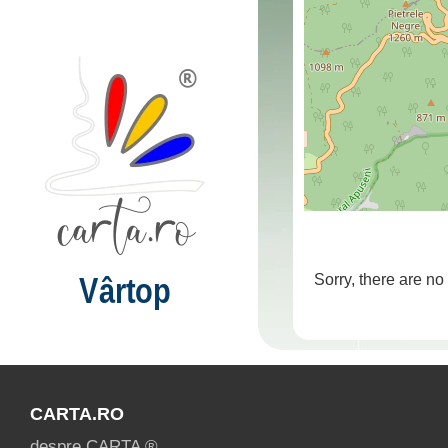
Vârtop
Sorry, there are no
CARTA.RO
despre CARTA ®