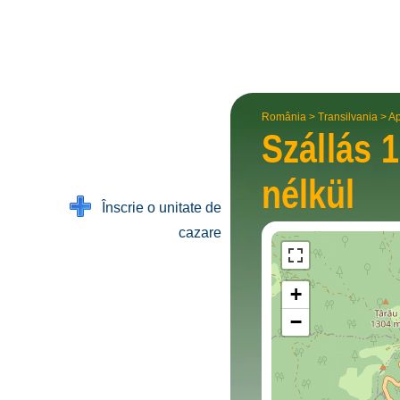
România
>
Transilvania
>
Ap
Szállás 
nélkül
Înscrie o unitate de
cazare
+
−