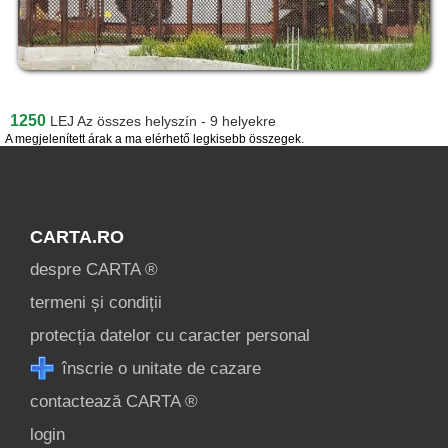
1250
LEJ
Az összes helyszín - 9 helyekre
A megjelenített árak a ma elérhető legkisebb összegek.
CARTA.RO
despre CARTA ®
termeni și condiții
protecția datelor cu caracter personal
înscrie o unitate de cazare
contactează CARTA ®
login