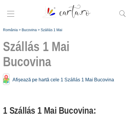
România
>
Bucovina
>
Szállás 1 Mai
Szállás 1 Mai
Bucovina
További egyedi 1 mai
Bucovina:
Afișează pe hartă cele 1 Szállás 1 Mai Bucovina
Gura Humorului [1]
Înscrie o unitate de
1 Szállás 1 Mai Bucovina:
cazare
despre C A R T A ®