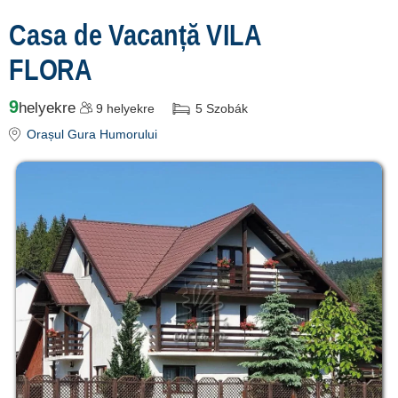
termeni și condiții
Casa de Vacanță VILA
contact
FLORA
login
Összes
9
helyekre
9
helyekre
5
Szobák
Turistalátványosságok
Orașul Gura Humorului
Bucovina »